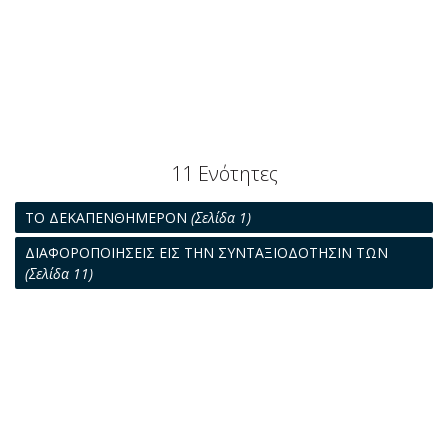
11 Ενότητες
ΤΟ ΔΕΚΑΠΕΝΘΗΜΕΡΟΝ
(Σελίδα 1)
ΔΙΑΦΟΡΟΠΟΙΗΣΕΙΣ ΕΙΣ ΤΗΝ ΣΥΝΤΑΞΙΟΔΟΤΗΣΙΝ ΤΩΝ
(Σελίδα 11)
ΠΕΡΙ ΤΗΝ ΚΙΝΗΣΙΝ ΤΗΣ ΠΑΓΚΟΣΜΙΟΥ ΟΙΚΟΝΟΜΙΑΣ
(Σελίδα 13)
ΑΙ ΝΕΑΙ ΠΕΤΡΕΛΑΙΟΠΗΓΑΙ
(Σελίδα 15)
ΕΛΛΗΝΙΚΑ ΨΑΡΑΔΙΚΑ
(Σελίδα 17)
ΤΑ ΠΡΟΣ ΔΙΑΛΥΣΙΝ ΤΟΝΝΑΖ
(Σελίδα 19)