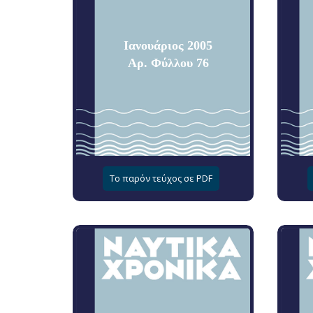
Ιανουάριος 2005
Αρ. Φύλλου 76
Το παρόν τεύχος σε PDF