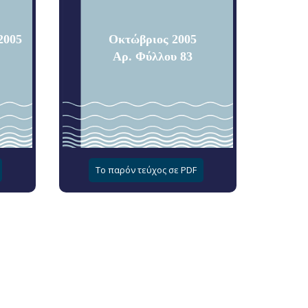
2005
Οκτώβριος 2005
Αρ. Φύλλου 83
Το παρόν τεύχος σε PDF