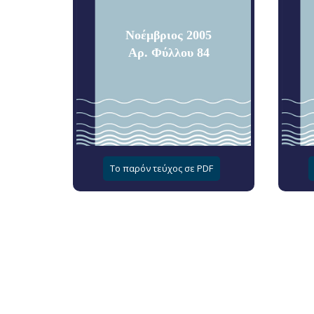
Νοέμβριος 2005
Αρ. Φύλλου 84
Το παρόν τεύχος σε PDF