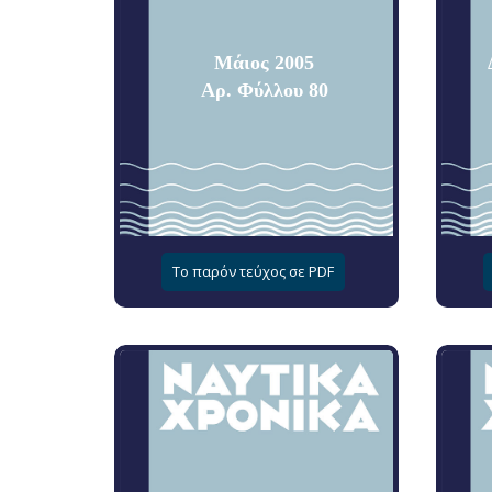
Μάιος 2005
Αρ. Φύλλου 80
Το παρόν τεύχος σε PDF