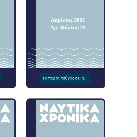
Απρίλιος 2005
Αρ. Φύλλου 79
Το παρόν τεύχος σε PDF