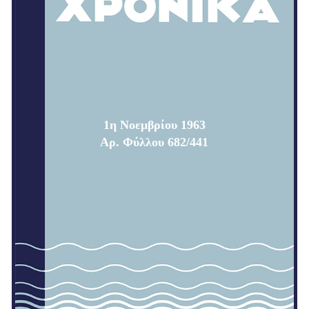
1η Νοεμβρίου 1963
Αρ. Φύλλου 682/441