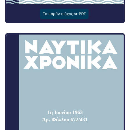
Το παρόν τεύχος σε PDF
1η Ιουνίου 1963
Αρ. Φύλλου 672/431