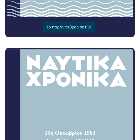
Το παρόν τεύχος σε PDF
15η Οκτωβρίου 1963