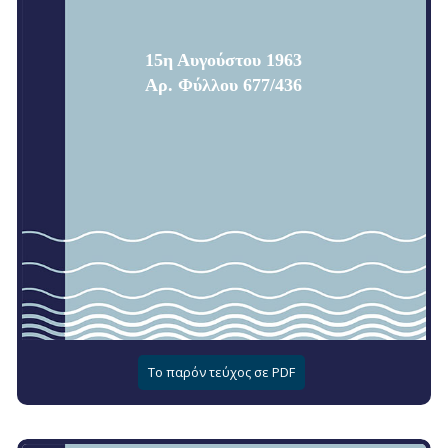
15η Αυγούστου 1963
Αρ. Φύλλου 677/436
Το παρόν τεύχος σε PDF