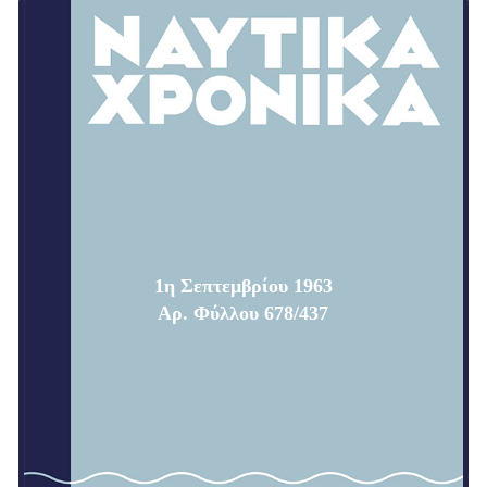
1η Σεπτεμβρίου 1963
Αρ. Φύλλου 678/437