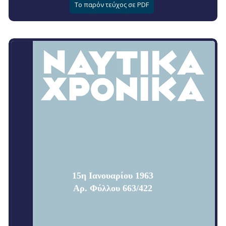
Το παρόν τεύχος σε PDF
15η Ιανουαρίου 1963
Αρ. Φύλλου 663/422