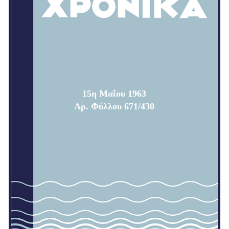
15η Μαΐου 1963
Αρ. Φύλλου 671/430