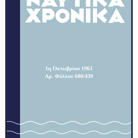
1η Οκτωβρίου 1963
Αρ. Φύλλου 680/439