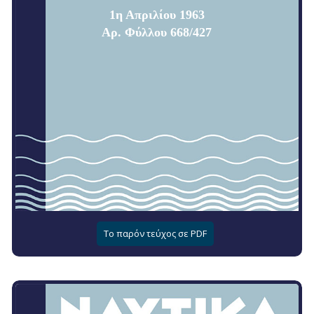
1η Απριλίου 1963
Αρ. Φύλλου 668/427
Το παρόν τεύχος σε PDF