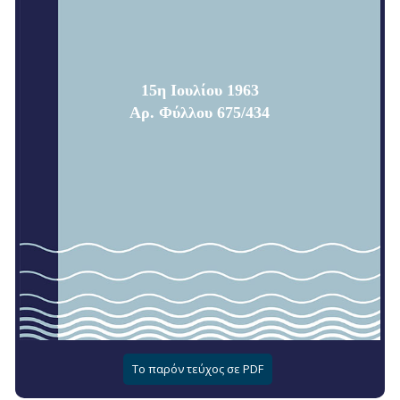
15η Ιουλίου 1963
Αρ. Φύλλου 675/434
Το παρόν τεύχος σε PDF