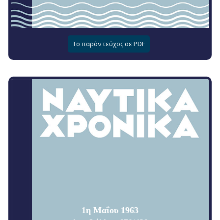
Το παρόν τεύχος σε PDF
1η Μαΐου 1963