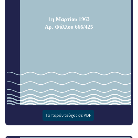
1η Μαρτίου 1963
Αρ. Φύλλου 666/425
Το παρόν τεύχος σε PDF