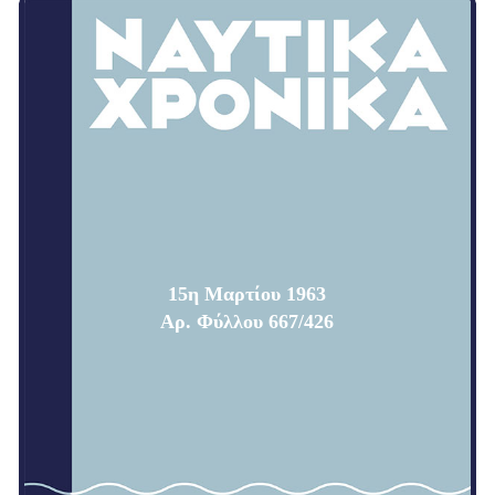
15η Μαρτίου 1963
Αρ. Φύλλου 667/426