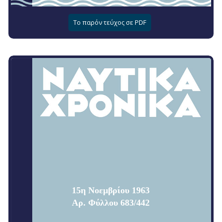
Το παρόν τεύχος σε PDF
15η Νοεμβρίου 1963
Αρ. Φύλλου 683/442