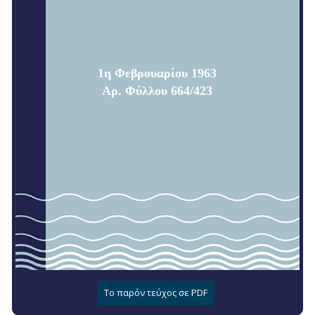
1η Φεβρουαρίου 1963
Αρ. Φύλλου 664/423
Το παρόν τεύχος σε PDF