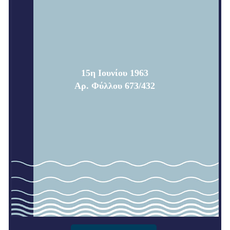
15η Ιουνίου 1963
Αρ. Φύλλου 673/432