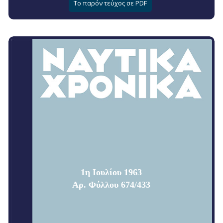
Το παρόν τεύχος σε PDF
1η Ιουλίου 1963
Αρ. Φύλλου 674/433