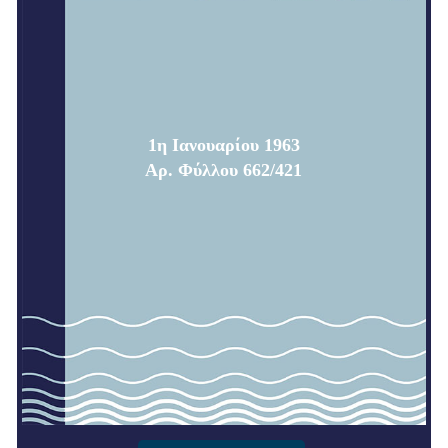
1η Ιανουαρίου 1963
Αρ. Φύλλου 662/421