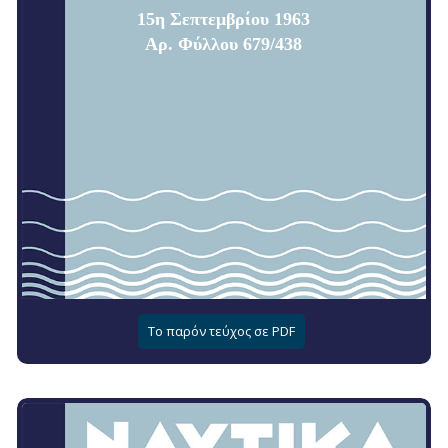
15η Σεπτεμβρίου 1963
Αρ. Φύλλου 679/438
Το παρόν τεύχος σε PDF