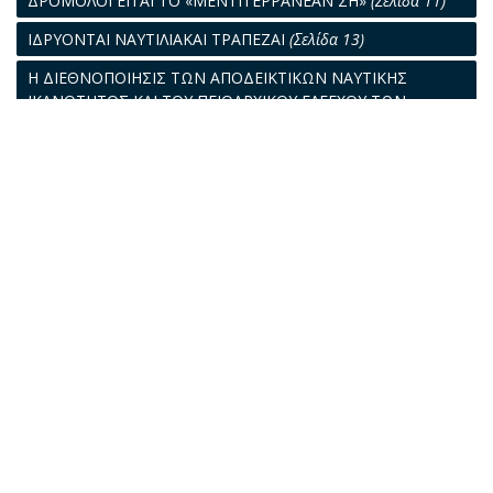
ΔΡΟΜΟΛΟΓΕΙΤΑΙ ΤΟ «ΜΕΝΤΙΤΕΡΡΑΝΕΑΝ ΣΗ»
(Σελίδα 11)
ΙΔΡΥΟΝΤΑΙ ΝΑΥΤΙΛΙΑΚΑΙ ΤΡΑΠΕΖΑΙ
(Σελίδα 13)
Η ΔΙΕΘΝΟΠΟΙΗΣΙΣ ΤΩΝ ΑΠΟΔΕΙΚΤΙΚΩΝ ΝΑΥΤΙΚΗΣ
ΙΚΑΝΟΤΗΤΟΣ ΚΑΙ ΤΟΥ ΠΕΙΘΑΡΧΙΚΟΥ ΕΛΕΓΧΟΥ ΤΩΝ
ΠΛΗΡΩΜΑΤΩΝ
(Σελίδα 15)
ΤΟ "ΚΛΑΜΠ" ΑΣΦΑΛΙΣΕΩΣ ΣΚΑΦΩΝ
(Σελίδα 18)
ΝΕΑ ΑΥΞΗΣΙΣ ΤΟΥ ΠΑΓΚΟΣΜΙΟΥ ΣΤΟΛΟΥ 1
(Σελίδα 19)
Ο ΛΙΜΗΝ ΤΟΥ ΠΕΙΡΑΙΩΣ
(Σελίδα 20)
Η ΑΛΛΗΛΟΓΡΑΦΙΑ ΜΑΣ
(Σελίδα 25)
ΑΝΙΣΟΡΡΟΠΟΥ ΔΙΑΛΕΞΙΣ
(Σελίδα 28)
Η ΧΘΕΣ ΚΑΙ Η ΣΗΜΕΡΟΝ
(Σελίδα 30)
ΝΟΜΙΚΑ ΘΕΜΑΤΑ
(Σελίδα 33)
Η ΝΑΥΤΙΚΗ ΕΡΓΑΣΙΑ
(Σελίδα 36)
ΤΕΧΝΙΚΑ ΘΕΜΑΤΑ
(Σελίδα 39)