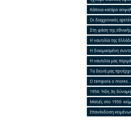
Κάποια κατάρα ασφα
Οι διαχρονικές αρετέ
Στη φάση της εθνική
Η ναυτιλία της Ελλά
Η δοκιμασμένη συντα
Η ναυτιλία μας περιμέ
Τα δεινά μας προέρχ
Ο tempora o mores
1950: Ήδη 3η δύναμ
Ματιές στο 1950: κεί
Επανέκδοση κειμένω