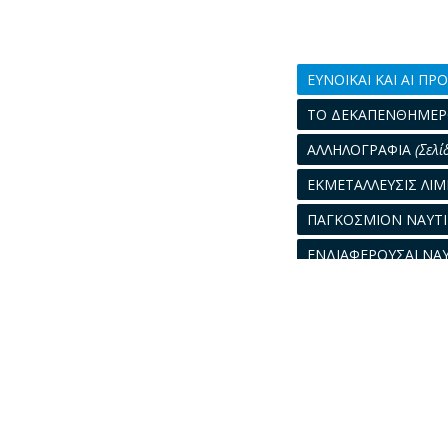
ΕΥΝΟΙΚΑΙ ΚΑΙ ΑΙ Π
ΤΟ ΔΕΚΑΠΕΝΘΗΜΕ
ΑΛΛΗΛΟΓΡΑΦΙΑ
(Σελί
ΕΚΜΕΤΑΛΛΕΥΣΙΣ ΛΙΜ
ΠΑΓΚΟΣΜΙΟΝ ΝΑΥΤ
ΕΝΔΙΑΦΕΡΟΥΣΑΙ ΝΑΥ
ΕΛΛΗΝΙΚΗ ΝΑΥΤΙΛΙΑ
ΣΩΡΕΙΑ ΓΝΩΜΩΝ ΚΑ
ΘΑΛΑΣΣΙΑ ΑΤΥΧΗΜ
ΤΟ ΔΕΚΑΠΕΝΘΗΜΕΡ
ΠΕΙΡΑΙΚΗ ΝΑΥΛΑΓΟ