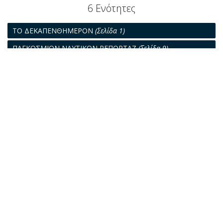
6 Ενότητες
ΤΟ ΔΕΚΑΠΕΝΘΗΜΕΡΟΝ
(Σελίδα 1)
ΠΑΓΚΟΣΜΙΟΝ ΝΑΥΤΙΚΟΝ ΡΕΠΟΡΤΑΖ
(Σελίδα 9)
ΑΠΟ ΤΗΝ ΚΙΝΗΣΙΝ ΤΗΣ ΝΑΥΤΙΛΙΑΣ ΜΑΣ
(Σελίδα 19)
ΑΤΥΧΗΜΑΤΑ ΕΙΣ ΕΛΛΗΝΙΚΑ ΠΛΟΙΑ
(Σελίδα 21)
Η ΔΙΚΗ ΔΙΑ ΤΟ ΝΑΥΑΓΙΟΝ ΤΟΥ ΦΟΤΗΓΟΥ "ΤΙΜΙΟΣ
ΣΤΑΥΡΟΣ"
(Σελίδα 22)
ΠΑΓΚΟΣΜΙΟΣ ΝΑΥΛΑΓΟΡΑ
(Σελίδα 25)