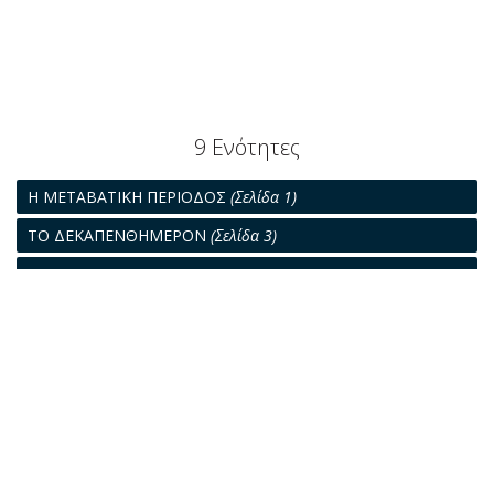
9 Ενότητες
Η ΜΕΤΑΒΑΤΙΚΗ ΠΕΡΙΟΔΟΣ
(Σελίδα 1)
ΤΟ ΔΕΚΑΠΕΝΘΗΜΕΡΟΝ
(Σελίδα 3)
"ΕΙΝΑΙ ΩΡΑΙΟΝ ΚΑΙ ΑΝΔΡΙΚΟΝ ΤΟ ΝΑΥΤΙΚΟΝ ΕΠΑΓΓΕΛΜΑ"
(Σελίδα 12)
Η ΕΤΗΣΙΑ ΓΕΝΙΚΗ ΣΥΝΕΛΕΥΣΙΣ ΤΗΣ "ΕΝΩΣΕΩΣ
ΠΛΟΙΑΡΧΩΝ Ε.Ν."
(Σελίδα 16)
Η ΕΛΛΗΝΙΚΗ ΝΟΜΟΛΟΓΙΑ
(Σελίδα 17)
ΝΑΥΤΙΚΑΙ ΔΙΚΑΙ
(Σελίδα 18)
ΑΠΟ ΤΗΝ ΚΙΝΗΣΙΝ ΤΗΣ ΔΙΕΘΝΟΥΣ ΟΙΚΟΝΟΜΙΑΣ
(Σελίδα