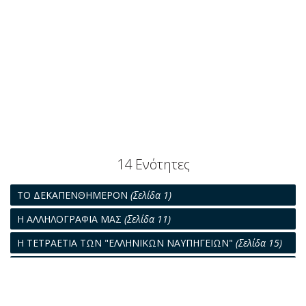
14 Ενότητες
ΤΟ ΔΕΚΑΠΕΝΘΗΜΕΡΟΝ
(Σελίδα 1)
Η ΑΛΛΗΛΟΓΡΑΦΙΑ ΜΑΣ
(Σελίδα 11)
Η ΤΕΤΡΑΕΤΙΑ ΤΩΝ "ΕΛΛΗΝΙΚΩΝ ΝΑΥΠΗΓΕΙΩΝ"
(Σελίδα 15)
ΤΟ Ν.Α.Τ. ΚΑΤΑ ΤΟ ΛΗΓΟΝ ΕΤΟΣ
(Σελίδα 17)
ΤΟ ΜΕΓΑΛΥΤΕΡΟΝ ΣΚΑΦΟΣ ΤΟΥ ΚΟΣΜΟΥ (132.000 T.
D.W.)
(Σελίδα 19)