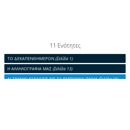
11 Ενότητες
ΤΟ ΔΕΚΑΠΕΝΘΗΜΕΡΟΝ
(Σελίδα 1)
Η ΑΛΛΗΛΟΓΡΑΦΙΑ ΜΑΣ
(Σελίδα 13)
ΑΙ ΤΕΧΝΙΚΙ ΕΞΕΛΙΞΕΙΣ ΕΙΣ ΤΑ ΕΜΠΟΡΙΚΑ ΠΛΟΙΑ
(Σελίδα 15)
ΤΑ ΠΛΕΟΝΕΚΤΗΜΑΤΑ - ΑΙ ΚΑΤ' ΕΙΔΟΣ ΑΠΟΔΟΣΕΙΣ
(Σελίδα
23)
ΤΕΧΝΙΚΑ ΘΕΜΑΤΑ
(Σελίδα 29)
ΓΑΛΛΙΚΗ ΝΟΜΟΛΟΓΙΑ
(Σελίδα 31)
ΠΑΓΚΟΣΜΙΟΝ ΡΕΠΟΡΤΑΖ
(Σελίδα 33)