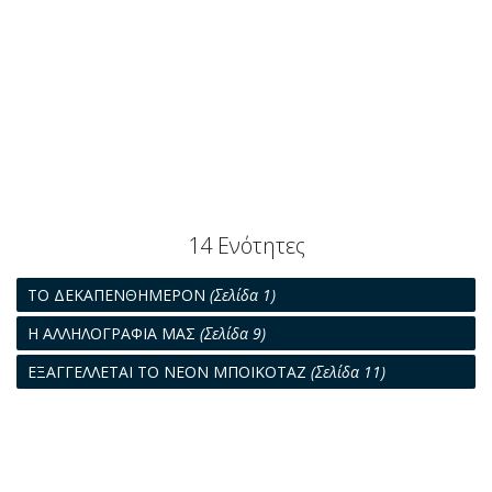
14 Ενότητες
ΤΟ ΔΕΚΑΠΕΝΘΗΜΕΡΟΝ
(Σελίδα 1)
Η ΑΛΛΗΛΟΓΡΑΦΙΑ ΜΑΣ
(Σελίδα 9)
ΕΞΑΓΓΕΛΛΕΤΑΙ ΤΟ ΝΕΟΝ ΜΠΟΙΚΟΤΑΖ
(Σελίδα 11)
ΠΕΡΙΘΩΡΙΟΝ ΖΩΗΣ ΔΙΑ ΤΟ ΛΙΜΠΕΡΤΥ
(Σελίδα 13)
ΤΟ ΠΛΟΙΟΝ ΚΑΙ ΤΟ ΑΕΡΟΠΛΑΝΟΝ
(Σελίδα 15)
Η ΘΑΛΑΣΣΑ ΜΕ ΤΙΣ ΠΙΚΡΕΣ ΚΑΙ ΤΙΣ ΧΑΡΕΣ ΤΗΣ
(Σελίδα 17)