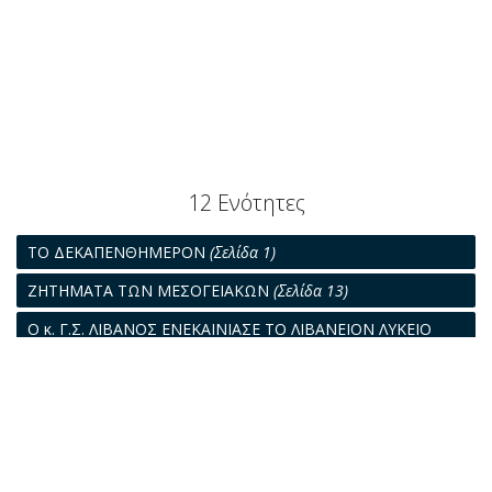
12 Ενότητες
ΤΟ ΔΕΚΑΠΕΝΘΗΜΕΡΟΝ
(Σελίδα 1)
ΖΗΤΗΜΑΤΑ ΤΩΝ ΜΕΣΟΓΕΙΑΚΩΝ
(Σελίδα 13)
Ο κ. Γ.Σ. ΛΙΒΑΝΟΣ ΕΝΕΚΑΙΝΙΑΣΕ ΤΟ ΛΙΒΑΝΕΙΟΝ ΛΥΚΕΙΟ
(Σελίδα 15)
Η ΚΙΝΗΣΙΣ ΤΩΝ ΒΑΣΙΚΩΝ ΦΟΡΤΙΩΝ ΕΙΣ ΧΥΜΑ
(Σελίδα 19)
ΝΟΜΙΚΑ ΘΕΜΑΤΑ
(Σελίδα 23)
ΧΡΗΣΤΟΣ Γ. ΣΙΔΕΡΑΤΟΣ
(Σελίδα 27)