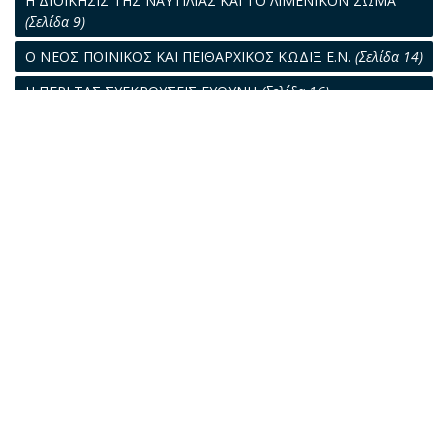
Η ΔΙΟΙΚΗΣΙΣ ΤΗΣ ΝΑΥΤΙΛΙΑΣ ΚΑΙ ΤΟ ΛΙΜΕΝΙΚΟΝ ΣΩΜΑ
(Σελίδα 9)
Ο ΝΕΟΣ ΠΟΙΝΙΚΟΣ ΚΑΙ ΠΕΙΘΑΡΧΙΚΟΣ ΚΩΔΙΞ Ε.Ν.
(Σελίδα 14)
Η ΠΕΡΙ ΤΑΣ ΣΥΓΚΡΟΥΣΕΙΣ ΕΥΘΥΝΗ
(Σελίδα 16)
ΛΕΙΤΟΥΡΓΕΙ ΥΠΟΔΕΙΓΜΑΤΙΚΩΣ Η ΒΑΣΙΣ ΤΗΣ ΜΑΛΤΑΣ
(Σελίδα 17)
Η ΑΛΛΗΛΟΓΡΑΦΙΑ ΜΑΣ
(Σελίδα 21)
Η ΔΙΑΔΟΧΙΚΗ ΑΣΦΑΛΙΣΙΣ ΚΑΙ ΤΟ Ν.Α.Τ.
(Σελίδα 24)
ΗΛΙΑΧΤΙΔΕΣ ΑΠΟ ΤΟ «ΣΑΡΑΝΤΑ»
(Σελίδα 29)
Η ΧΘΕΣ ΚΑΙ Η ΣΗΜΕΡΟΝ
(Σελίδα 30)
Ο ΛΙΜΗΝ ΤΟΥ ΠΕΙΡΑΙΩΣ
(Σελίδα 31)
ΝΟΜΙΚΑ ΘΕΜΑΤΑ
(Σελίδα 37)
Η ΝΑΥΤΙΚΗ ΕΡΓΑΣΙΑ
(Σελίδα 39)
ΤΕΧΝΙΚΑ ΘΕΜΑΤΑ
(Σελίδα 41)