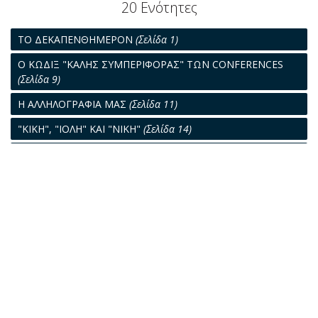
20 Ενότητες
ΤΟ ΔΕΚΑΠΕΝΘΗΜΕΡΟΝ
(Σελίδα 1)
Ο ΚΩΔΙΞ "ΚΑΛΗΣ ΣΥΜΠΕΡΙΦΟΡΑΣ" ΤΩΝ CONFERENCES
(Σελίδα 9)
Η ΑΛΛΗΛΟΓΡΑΦΙΑ ΜΑΣ
(Σελίδα 11)
"ΚΙΚΗ", "ΙΟΛΗ" ΚΑΙ "ΝΙΚΗ"
(Σελίδα 14)
Η ΠΑΡ' ΗΜΙΝ ΟΡΓΑΝΩΣΙΣ ΕΡΕΥΝΗΣ ΚΑΙ ΔΙΑΣΩΣΕΩΣ
(SEARCH AND RESCUE, S.A.R.) ΕΝ ΘΑΛΑΣΣΗ
(Σελίδα 17)
ΕΠΙ ΥΓΙΩΝ ΒΑΣΕΩΝ Ο ΝΑΥΤΙΚΟΣ ΣΥΝΔΙΚΑΛΙΣΜΟΣ
(Σελίδα
21)
ΔΙΑΧΩΡΙΣΜΟΣ ΤΗΣ ΘΑΛΑΣΣΙΑΣ ΚΥΚΛΟΦΟΡΙΑΣ
(Σελίδα 25)
Ο ΝΕΟΣ ΠΟΙΝΙΚΟΣ ΚΑΙ ΠΕΙΘΑΡΧΙΚΟΣ ΚΩΔΙΞ Ε.Ν.
(Σελίδα 29)
ΠΡΟΣ ΑΣΤΡΟΝΑΥΤΗΝ ΣΕΠΑΡΝΤ ΑΝΟΙΧΤΗ ΕΠΙΣΤΟΛΗ
(Σελίδα 33)