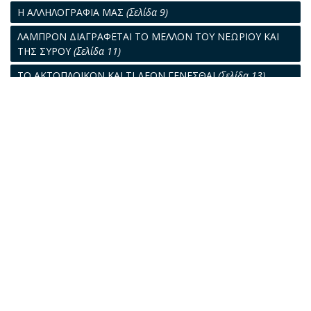
Η ΑΛΛΗΛΟΓΡΑΦΙΑ ΜΑΣ
(Σελίδα 9)
ΛΑΜΠΡΟΝ ΔΙΑΓΡΑΦΕΤΑΙ ΤΟ ΜΕΛΛΟΝ ΤΟΥ ΝΕΩΡΙΟΥ ΚΑΙ
ΤΗΣ ΣΥΡΟΥ
(Σελίδα 11)
ΤΟ ΑΚΤΟΠΛΟΙΚΟΝ ΚΑΙ ΤΙ ΔΕΟΝ ΓΕΝΕΣΘΑΙ
(Σελίδα 13)
50 ΕΤΗ ΔΗΜΙΟΥΡΓΙΑΣ ΤΟΥ ΟΙΚΟΥ "ΡΕΘΥΜΝΗ ΚΑΙ
ΚΟΥΛΟΥΚΟΥΝΤΗ"
(Σελίδα 19)
ΤΟ ΠΡΙΦΗΜΟΝ «ΜΠΩΛΤΙΚ» ΚΑΙ Η ΙΣΤΟΡΙΑ ΤΟΥ
(Σελίδα 20)
Ο ΛΙΜΗΝ ΤΟΥ ΠΕΙΡΑΙΩΣ
(Σελίδα 21)
ΝΑΥΤΟΤΟΠΟΙ ΚΑΙ ΝΑΥΤΟΠΗΓΕΣ
(Σελίδα 23)
Η ΧΘΕΣ ΚΑΙ Η ΣΗΜΕΡΟΝ
(Σελίδα 25)
ΝΟΜΙΚΑ ΘΕΜΑΤΑ
(Σελίδα 26)
Η ΝΑΥΤΙΚΗ ΕΡΓΑΣΙΑ
(Σελίδα 29)
ΤΕΧΝΙΚΑ ΘΕΜΑΤΑ
(Σελίδα 33)
ΠΑΓΚΟΣΜΙΟΝ ΡΕΠΟΡΤΑΖ
(Σελίδα 35)