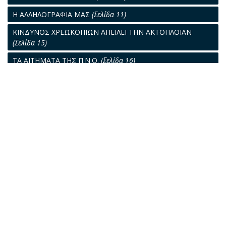
Η ΑΛΛΗΛΟΓΡΑΦΙΑ ΜΑΣ
(Σελίδα 11)
ΚΙΝΔΥΝΟΣ ΧΡΕΩΚΟΠΙΩΝ ΑΠΕΙΛΕΙ ΤΗΝ ΑΚΤΟΠΛΟΪΑΝ
(Σελίδα 15)
ΤΑ ΑΙΤΗΜΑΤΑ ΤΗΣ Π.Ν.Ο.
(Σελίδα 16)
ΔΙΑ ΤΗΝ ΟΡΓΑΝΩΣΙΝ ΤΟΥ ΥΠΟΥΡΓΕΙΟΥ ΚΑΙ ΤΟΥ
ΛΙΜΕΝΙΚΟΥ ΣΩΜΑΤΟΣ
(Σελίδα 17)
ΟΙ ΞΕΧΑΣΜΕΝΟΙ
(Σελίδα 18)
ΤΑΞΕΙΔΕΥΟΝΤΑΣ
(Σελίδα 19)
ΦΤΩΧΟΙ ΣΥΓΓΕΝΕΙΣ
(Σελίδα 23)
Η ΧΘΕΣ ΚΑΙ Η ΣΗΜΕΡΟΝ
(Σελίδα 24)
ΝΟΜΙΚΑ ΘΕΜΑΤΑ
(Σελίδα 27)
ΤΕΧΝΙΚΑ ΘΕΜΑΤΑ
(Σελίδα 30)
Η ΝΑΥΤΙΚΗ ΕΡΓΑΣΙΑ
(Σελίδα 31)