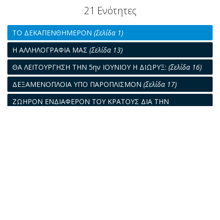
21 Ενότητες
ΤΟ ΔΕΚΑΠΕΝΘΗΜΕΡΟΝ
(Σελίδα 1)
Η ΑΛΛΗΛΟΓΡΑΦΙΑ ΜΑΣ
(Σελίδα 13)
ΘΑ ΛΕΙΤΟΥΡΓΗΣΗ ΤΗΝ 5ην ΙΟΥΝΙΟΥ Η ΔΙΩΡΥΞ:
(Σελίδα 16)
ΔΕΞΑΜΕΝΟΠΛΟΙΑ ΥΠΟ ΠΑΡΟΠΛΙΣΜΟΝ
(Σελίδα 17)
ΖΩΗΡΟΝ ΕΝΔΙΑΦΕΡΟΝ ΤΟΥ ΚΡΑΤΟΥΣ ΔΙΑ ΤΗΝ
ΝΑΥΠΗΓΟΕΠΙΣΚΕΥΑΣΤΙΚΗΝ ΒΙΟΜΗΧΑΝΙΑΝ ΤΟΥ
ΠΕΡΑΜΑΤΟΣ
(Σελίδα 19)
Η ΑΝΑΚΟΠΗ ΤΗΣ ΥΦΕΣΕΩΣ, ΠΡΩΤΟΣ ΣΤΟΧΟΣ ΤΗΣ
ΟΙΚΟΝΟΜΙΚΗΣ ΠΟΛΙΤΙΚΗΣ
(Σελίδα 21)
Η ΑΣΦΑΛΙΣΤΙΚΗ ΑΓΟΡΑ ΤΗΣ ΙΑΠΩΝΙΑΣ
(Σελίδα 23)
Ο ΛΙΜΗΝ ΤΟΥ ΠΕΙΡΑΙΩΣ
(Σελίδα 25)
ΠΑΣΧΑΛΙΝΗ ΙΣΤΟΡΙΑ
(Σελίδα 26)
ΑΝΑΖΗΤΗΣΙΣ ΑΜΑΡΤΗΜΑΤΩΝ
(Σελίδα 29)