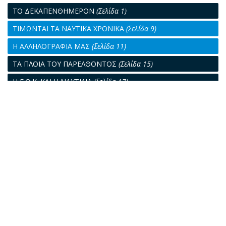
ΤΟ ΔΕΚΑΠΕΝΘΗΜΕΡΟΝ
(Σελίδα 1)
ΤΙΜΩΝΤΑΙ ΤΑ ΝΑΥΤΙΚΑ ΧΡΟΝΙΚΑ
(Σελίδα 9)
Η ΑΛΛΗΛΟΓΡΑΦΙΑ ΜΑΣ
(Σελίδα 11)
ΤΑ ΠΛΟΙΑ ΤΟΥ ΠΑΡΕΛΘΟΝΤΟΣ
(Σελίδα 15)
Η Ε.Ο.Κ. ΚΑΙ Η ΝΑΥΤΙΛΙΑ
(Σελίδα 17)
ΑΡΙΘΜΟΙ ΤΙΝΕΣ ΠΕΡΙ ΤΗΝ ΑΠΟΓΡΑΦΗ
(Σελίδα 18)
ΝΑΥΛΟΙ ΚΑΙ ΣΟΒΙΕΤΙΚΑ ΧΡΕΗ
(Σελίδα 19)
ΟΙ ΔΙΕΘΝΕΙΣ ΝΟΜΙΣΜΑΤΙΚΕΣ ΕΞΕΛΙΞΕΙΣ ΚΑΙ Η ΤΥΧΗ ΤΗΣ
ΑΓΓΛΙΚΗΣ ΣΤΕΡΛΙΝΑΣ
(Σελίδα 22)
Η ΣΥΛΛΟΓΙΚΗ ΣΥΜΒΑΣΙΣ ΔΙΑ ΤΟΥΣ Α' ΠΛΟΙΑΡΧΟΥΣ Ε.Ν.
(Σελίδα 23)
ΓΡΑΜΜΑΤΑ ΠΡΟΣ ΤΟΥΣ ΩΚΕΑΝΟΥΣ
(Σελίδα 25)
Ο ΜΠΕΡΓΚΕΣΕΝ ΠΑΡΑΓΓΕΛΕΙ ΔΥΟ ULCC
(Σελίδα 26)