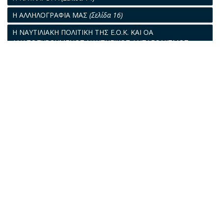
Η ΑΛΛΗΛΟΓΡΑΦΙΑ ΜΑΣ
(Σελίδα 16)
Η ΝΑΥΤΙΛΙΑΚΗ ΠΟΛΙΤΙΚΗ ΤΗΣ Ε.Ο.Κ. ΚΑΙ ΟΑ
ΑΝΑΖΟΠΥΡΟΥΜΕΝΟΣ ΝΑΥΠΗΓΙΚΟΣ ΑΝΤΑΓΩΝΙΣΜΟΣ
(Σελίδα 18)
ΤΟ ΣΧΕΔΙΟΝ ΝΟΜΟΥ ΠΕΡΙ «ΝΑΥΤΙΚΗΣ ΕΤΑΙΡΙΑΣ»
(Σελίδα
20)
ΠΕΡΙ ΔΙΑΔΟΧΙΚΗΣ ΑΣΦΑΛΙΣΕΩΣ
(Σελίδα 25)
ΠΑΓΚΟΣΜΙΟΣ ΝΑΥΠΗΓΙΚΗ ΒΙΟΜΗΧΑΝΙΑ ΚΑΙ ΣΥΓΧΡΟΝΗ
ΝΑΥΠΗΓΙΚΗ ΠΟΛΙΤΙΚΗ ΥΠΟ ΤΟ ΠΡΙΣΜΑ ΤΗΣ
ΟΙΚΟΝΟΜΙΚΗΣ ΕΠΙΣΤΗΜΗΣ
(Σελίδα 27)
ΚΑΠΕΤΑΝΙΣΣΕΣ ΚΑΙ ΑΣΥΡΜΑΤΙΣΤΙΝΕΣ
(Σελίδα 30)
ΘΡΥΛΟΙ, ΙΣΤΟΡΙΑ ΚΑΙ ΘΕΣΜΟΙ ΤΗΣ ΝΑΥΤΙΛΙΑΣ
(Σελίδα 31)
Ο ΛΙΜΗΝ ΤΟΥ ΠΕΙΡΑΙΩΣ
(Σελίδα 32)
ΝΟΜΙΚΑ ΘΕΜΑΤΑ
(Σελίδα 34)