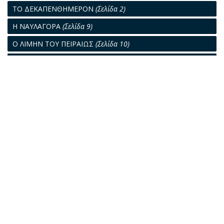
ΤΟ ΔΕΚΑΠΕΝΘΗΜΕΡΟΝ
(Σελίδα 2)
Η ΝΑΥΛΑΓΟΡΑ
(Σελίδα 9)
Ο ΛΙΜΗΝ ΤΟΥ ΠΕΙΡΑΙΩΣ
(Σελίδα 10)
Η ΑΛΛΗΛΟΓΡΑΦΙΑ ΜΑΣ
(Σελίδα 12)
Ο ΕΘΕΛΟΝΤΙΚΟΣ ΠΑΡΟΠΛΙΣΜΟΣ ΛΥΣΗ ΓΙΑ ΤΗ ΣΩΤΗΡΙΑ
ΤΗΣ ΝΑΥΤΙΛΙΑΣ ΜΑΣ
(Σελίδα 13)
Η ΚΡΙΣΗ ΠΛΗΤΤΕΙ ΚΥΡΙΩΣ ΤΗΝ ΕΛΛΗΝΙΚΗ ΝΑΥΤΙΛΙΑ
(Σελίδα
17)
ΣΟΒΑΡΟΤΑΤΑ ΠΡΟΒΛΗΜΑΤΑ ΑΝΤΙΜΕΤΩΠΙΖΕΙ Η
ΝΑΥΠΗΓΟΕΠΙΣΚΕΥΑΣΤΙΚΗ ΜΑΣ ΒΙΟΜΗΧΑΝΙΑ
(Σελίδα 19)
ΤΑ ΝΑΥΠΗΓΕΙΑ ΤΩΝ ΣΚΑΝΔΙΝΑΥΪΚΩΝ ΚΡΑΤΩΝ
(Σελίδα 21)
Η ΠΡΟΣΤΑΣΙΑ ΤΟΥ ΟΙΚΟΥ ΝΑΥΤΟΥ
(Σελίδα 24)
Ο ΣΤΟΛΟΣ ΤΩΝ ΔΕΞΑΜΕΝΟΠΛΟΙΩΝ
(Σελίδα 28)
ΝΟΜΙΚΑ ΘΕΜΑΤΑ
(Σελίδα 31)