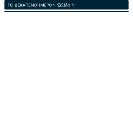
ΤΟ ΔΕΚΑΠΕΝΘΗΜΕΡΟΝ
(Σελίδα 1)
Η ΔΙΟΙΚΗΣΙΣ ΤΗΣ ΝΑΥΤΙΛΙΑΣ
(Σελίδα 6)
Η ΕΙΣ ΑΤΟΠΟΝ ΑΠΑΓΩΓΗ
(Σελίδα 11)
ΠΑΓΚΟΣΜΙΟΝ ΝΑΥΤΙΚΟΝ ΡΕΠΟΡΤΑΖ
(Σελίδα 13)
ΝΑΥΤΙΛΙΑΚΑΙ ΕΙΔΗΣΕΙΣ
(Σελίδα 17)
ΙΔΡΥΜΑ ΕΥΓΕΝΙΔΟΥ
Η δημιουργία της ψηφιακής πλατφόρμας και η ψηφιοποίηση