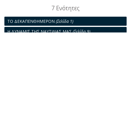
7 Ενότητες
ΤΟ ΔΕΚΑΠΕΝΘΗΜΕΡΟΝ
(Σελίδα 1)
Η ΔΥΝΑΜΙΣ ΤΗΣ ΝΑΥΤΙΛΙΑΣ ΜΑΣ
(Σελίδα 9)
Ο ΣΤΟΛΟΣ ΤΩΝ ΔΕΞΑΜΕΝΟΠΛΟΙΩΝ
(Σελίδα 13)
ΤΟ ΝΑΥΤΙΛΙΑΚΟΝ ΠΡΟΒΛΗΜΑ
(Σελίδα 14)
ΕΜΠΟΡΙΟΝ, ΝΑΥΤΙΛΙΑ, ΜΕΤΑΦΟΡΑΙ
(Σελίδα 17)
ΠΑΓΚΟΣΜΙΟΝ ΡΕΠΟΡΤΑΖ
(Σελίδα 19)
ΝΑΥΤΙΛΙΑΚΑΙ ΕΙΔΗΣΕΙΣ
(Σελίδα 23)