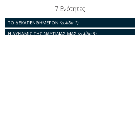
7 Ενότητες
ΤΟ ΔΕΚΑΠΕΝΘΗΜΕΡΟΝ
(Σελίδα 1)
Η ΔΥΝΑΜΙΣ ΤΗΣ ΝΑΥΤΙΛΙΑΣ ΜΑΣ
(Σελίδα 9)
Ο ΣΤΟΛΟΣ ΤΩΝ ΔΕΞΑΜΕΝΟΠΛΟΙΩΝ
(Σελίδα 13)
ΤΟ ΝΑΥΤΙΛΙΑΚΟΝ ΠΡΟΒΛΗΜΑ
(Σελίδα 14)
ΕΜΠΟΡΙΟΝ, ΝΑΥΤΙΛΙΑ, ΜΕΤΑΦΟΡΑΙ
(Σελίδα 17)
ΠΑΓΚΟΣΜΙΟΝ ΡΕΠΟΡΤΑΖ
(Σελίδα 19)
ΝΑΥΤΙΛΙΑΚΑΙ ΕΙΔΗΣΕΙΣ
(Σελίδα 23)