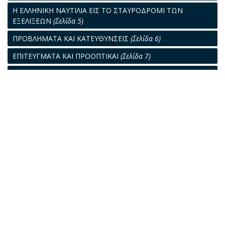
Η ΕΛΛΗΝΙΚΗ ΝΑΥΤΙΛΙΑ ΕΙΣ ΤΟ ΣΤΑΥΡΟΔΡΟΜΙ ΤΩΝ
ΕΞΕΛΙΞΕΩΝ
(Σελίδα 5)
ΠΡΟΒΛΗΜΑΤΑ ΚΑΙ ΚΑΤΕΥΘΥΝΣΕΙΣ
(Σελίδα 6)
ΕΠΙΤΕΥΓΜΑΤΑ ΚΑΙ ΠΡΟΟΠΤΙΚΑΙ
(Σελίδα 7)
ΤΑ ΠΡΩΤΑ ΒΗΜΑΤΑ
(Σελίδα 9)
Η ΑΛΙΕΙΑ
(Σελίδα 11)
ΟΙ ΕΛΛΗΝΙΚΟΙ ΛΙΜΕΝΕΣ
(Σελίδα 17)
Η ΕΛΛΗΝΙΚΗ ΝΑΥΤΙΛΙΑ ΚΑΙ ΟΙ ΚΩΔΙΚΕΣ ΤΗΣ
(Σελίδα 29)
Η ΝΑΥΤΙΚΗ ΕΜΠΙΣΤΟΣΥΝΗ
(Σελίδα 31)
ΤΟ ΣΗΜΕΡΙΝΟΝ ΦΟΡΤΗΓΟΝ
(Σελίδα 33)
Η ΔΡΑΣΤΗΡΙΟΤΗΣ ΤΩΝ "ΕΛΛΗΝΙΚΩΝ ΝΑΥΠΗΓΕΙΩΝ,,
(Σελίδα 45)
Η ΒΟΛΒΟΕΙΔΗΣ ΠΡΩΡΑ
(Σελίδα 49)
ΝΕΟΤΕΡΑ ΠΟΡΙΣΜΑΤΑ ΔΙΑ ΤΗΝ ΚΑΤΑΣΚΕΥΗΝ ΤΩΝ